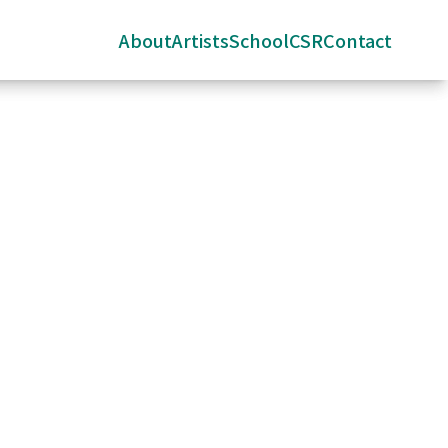
About
Artists
School
CSR
Contact